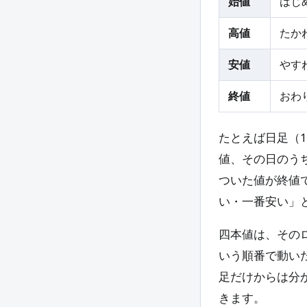
始値
はじ
高値
たか
安値
やす
終値
おわ
たとえば日足（
値、その日のう
ついた値が終値
い・一番安い」
四本値は、その
いう順番で動い
足だけからは分
きます。