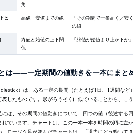
角
下ヒ
高値・安値までの線
「その期間で一番高く／安
の線
）
終値と始値の上下関
「終値が始値より上か下か
係
とは——一定期間の値動きを一本にまと
ndlestick）は、ある一定の期間（たとえば1日、1週間な
て表したものです。形がろうそくに似ていることから、こ
足には、その期間の値動きについて、四つの値（後述する
まれています。チャートは、この一本一本を時間の順に左
め、ローソク足が並んだチャートは、「過去にどう動いて