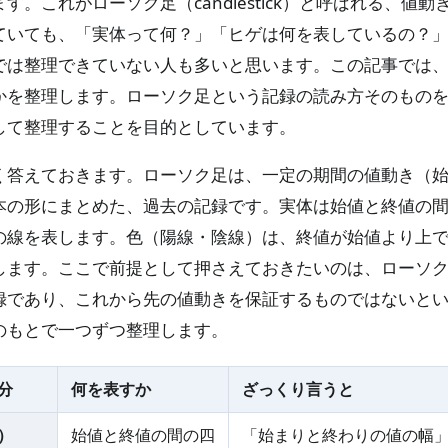
す。これがローソク足（candlestick）と呼ばれる、値
ていても、「実体って何？」「ヒゲは何を表しているの？
では整理できていない人も多いと思います。この記事では
かを整理します。ローソク足という記録の読み方そのもの
して整理することを目的としています。
く答えておきます。ローソク足は、一定の期間の値動き（
本の形にまとめた、過去の記録です。実体は始値と終値の
の線を表します。色（陽線・陰線）は、終値が始値より上
します。ここで前提として押さえておきたいのは、ローソ
録であり、これから先の値動きを保証するものではないと
のもとで一つずつ整理します。
分
何を表すか
ざっくり言うと
）
始値と終値の間の四
「始まりと終わりの値の幅