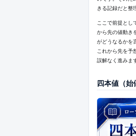
きる記録だと整
ここで前提とし
から先の値動き
がどうなるかを
これから先を予
誤解なく進みま
四本値（始