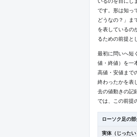
いるのを目にしま
です。形は知っ
どうなの？」ま
を表しているの
るための前提と
最初に問いへ短
値・終値）を一
高値・安値まで
終わったかを表
去の値動きの記
では、この前提
ローソク足の部
実体（じったい