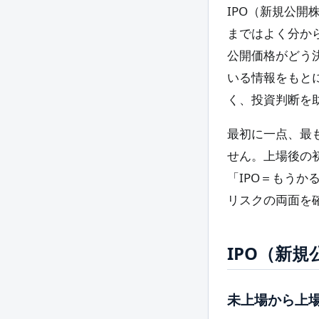
IPO（新規公
まではよく分か
公開価格がどう
いる情報をもと
く、投資判断を
最初に一点、最
せん。上場後の
「IPO＝もう
リスクの両面を
IPO（新
未上場から上