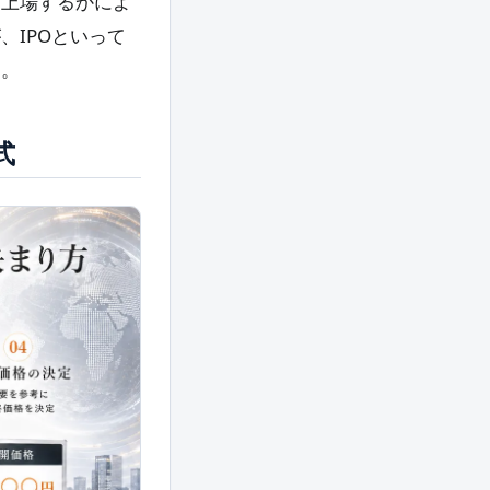
に上場するかによ
IPOといって
う。
式