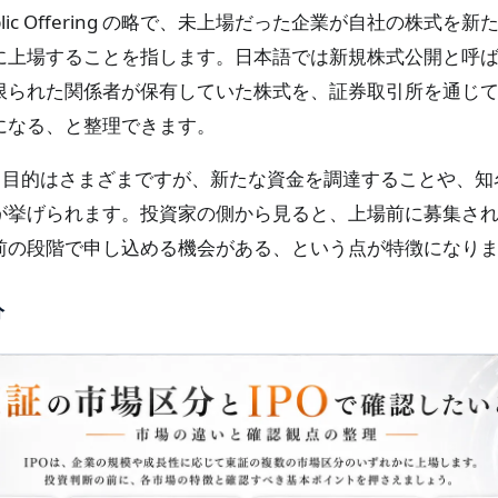
al Public Offering の略で、未上場だった企業が自社の株式
に上場することを指します。日本語では新規株式公開と呼
限られた関係者が保有していた株式を、証券取引所を通じ
になる、と整理できます。
行う目的はさまざまですが、新たな資金を調達することや、知
が挙げられます。投資家の側から見ると、上場前に募集さ
前の段階で申し込める機会がある、という点が特徴になり
分