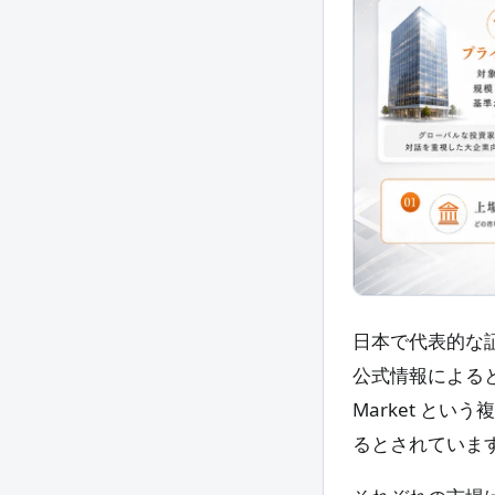
日本で代表的な
公式情報によると
Market と
るとされていま