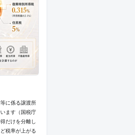
式等に係る譲渡所
ています（国税庁
所得だけを分離し
ほど税率が上がる