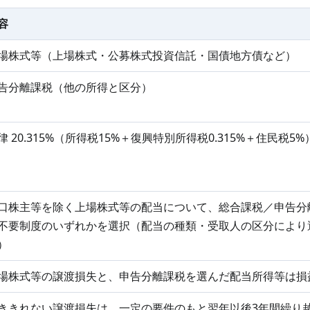
容
場株式等（上場株式・公募株式投資信託・国債地方債など）
告分離課税（他の所得と区分）
律 20.315%（所得税15%＋復興特別所得税0.315%＋住民税5%
口株主等を除く上場株式等の配当について、総合課税／申告分
不要制度のいずれかを選択（配当の種類・受取人の区分により
）
場株式等の譲渡損失と、申告分離課税を選んだ配当所得等は損
ききれない譲渡損失は、一定の要件のもと翌年以後3年間繰り