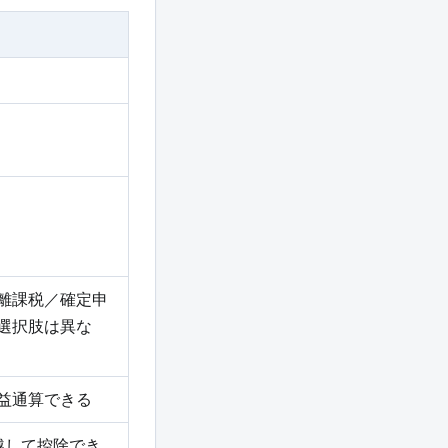
）
離課税／確定申
選択肢は異な
益通算できる
越して控除でき