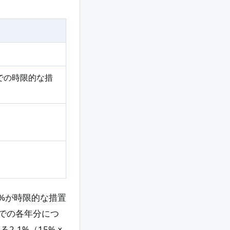
）までの時限的な措
5%が時限的な措置
までの各年分につ
.1%（15% ×