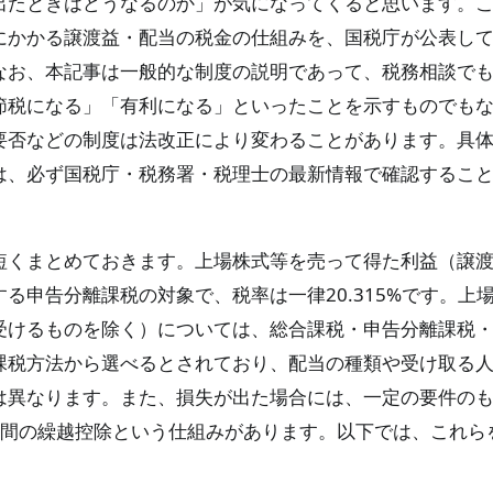
出たときはどうなるのか」が気になってくると思います。
にかかる譲渡益・配当の税金の仕組みを、国税庁が公表し
なお、本記事は一般的な制度の説明であって、税務相談で
節税になる」「有利になる」といったことを示すものでも
要否などの制度は法改正により変わることがあります。具
は、必ず国税庁・税務署・税理士の最新情報で確認するこ
短くまとめておきます。上場株式等を売って得た利益（譲
る申告分離課税の対象で、税率は一律20.315%です。上
受けるものを除く）については、総合課税・申告分離課税
課税方法から選べるとされており、配当の種類や受け取る
は異なります。また、損失が出た場合には、一定の要件の
年間の繰越控除という仕組みがあります。以下では、これら