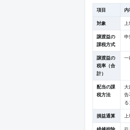
項目
内
対象
上
譲渡益の
申
課税方式
譲渡益の
一
税率（合
計）
配当の課
大
税方法
告
る
損益通算
上
繰越控除
引