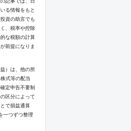
この記事では、日
ている情報をもと
も投資の助言でも
なく、税率や控除
体的な税額の計算
とが前提になりま
渡益）は、他の所
場株式等の配当
・確定申告不要制
人の区分によって
もとで損益通算
を一つずつ整理